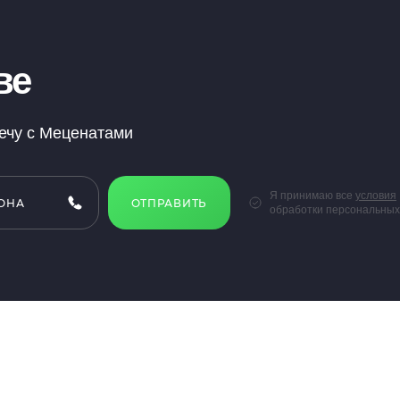
ве
речу с Меценатами
Я принимаю все
условия
ОТПРАВИТЬ
обработки персональных