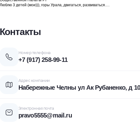
Общественной Палаты РТ
Люблю 3 детей (мои))), горы Урала, двигаться, развиваться.
Поддерживаю проект "ПРИЮТ ЧЕЛОВЕКА" (кормим, консультируем).
Контакты
Номер телефона
+7 (917) 258-99-11
Адрес компании
Набережные Челны ул Ак Рубаненко, д 10.
Электронная почта
pravo5555@mail.ru