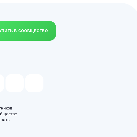
УПИТЬ В СООБЩЕСТВО
тников
обществе
енаты