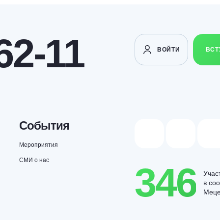
62-11
ВОЙТИ
ВСТ
События
Мероприятия
СМИ о нас
346
Учас
в со
Мец