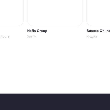
Nefis Group
Бизнес Onlin
ьность
Химия
Медиа