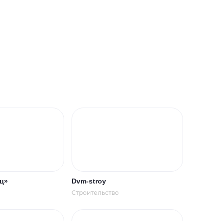
ц»
Dvm-stroy
о
Строительство