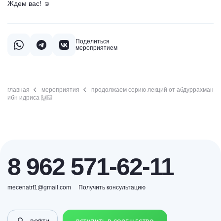
Ждем вас! ☺️
Поделиться
мероприятием
главная
мероприятия
продолжаем серию лекций от абдуррахман
ибн идриса 🙌🏻
8 962 571-62-11
mecenatrf1@gmail.com
Получить консультацию