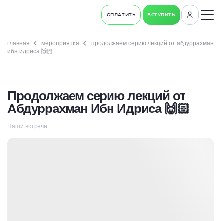
ОПЛАТИТЬ
ВСТУПИТЬ
главная
мероприятия
продолжаем серию лекций от абдуррахман
ибн идриса 🙌🏻
Продолжаем серию лекций от
Абдуррахман Ибн Идриса 🙌🏻
Наши встречи