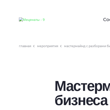
Со
главная
мероприятия
мастермайнд с разборами б
Мастерм
бизнеса