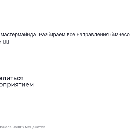
 мастермайнда. Разбираем все направления бизнесо
👍🏼
елиться
оприятием
изнеса наших меценатов