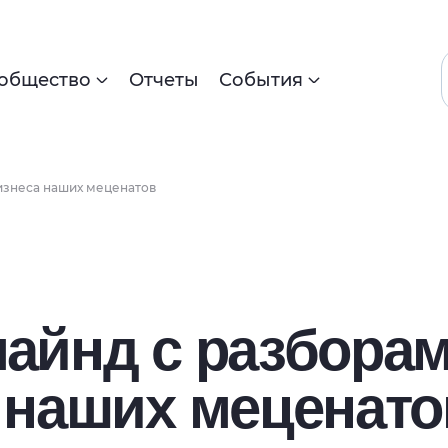
общество
Отчеты
События
изнеса наших меценатов
айнд с разбора
 наших меценато