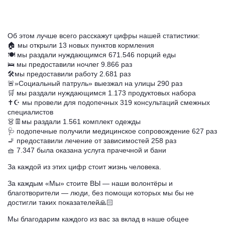
Об этом лучше всего расскажут цифры нашей статистики:
🏠 мы открыли 13 новых пунктов кормления
🍽️ мы раздали нуждающимся 671.546 порций еды
🛌 мы предоставили ночлег 9.866 раз
🛠️мы предоставили работу 2.681 раз
🚨»Социальный патруль» выезжал на улицы 290 раз
🛒 мы раздали нуждающимся 1.173 продуктовых набора
✝️☪️ мы провели для подопечных 319 консультаций смежных
специалистов
👗👖мы раздали 1.561 комплект одежды
🩺 подопечные получили медицинское сопровождение 627 раз
🚬 предоставили лечение от зависимостей 258 раз
🧺 7.347 была оказана услуга прачечной и бани
За каждой из этих цифр стоит жизнь человека.
За каждым «Мы» стоите ВЫ — наши волонтёры и
благотворители — люди, без помощи которых мы бы не
достигли таких показателей🙏🏻
Мы благодарим каждого из вас за вклад в наше общее