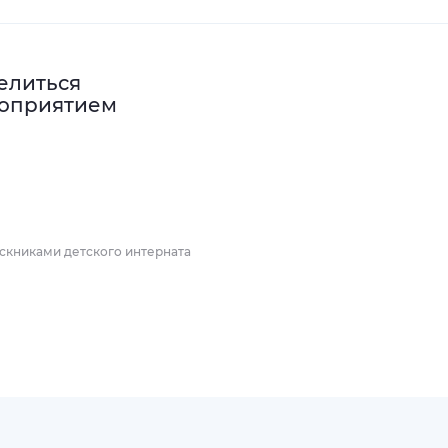
елиться
оприятием
скниками детского интерната