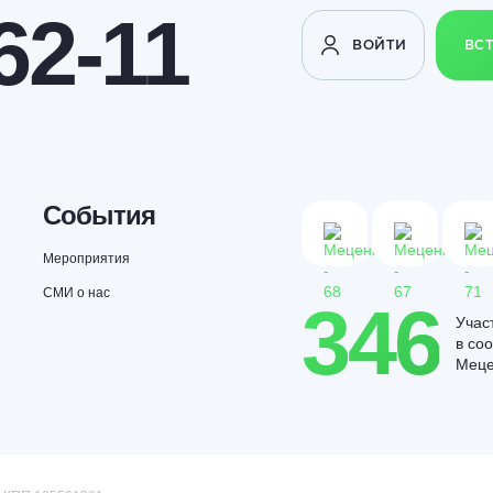
62-11
ВОЙТИ
ВС
События
Мероприятия
СМИ о нас
346
Учас
в со
Мец