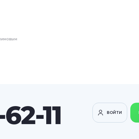
алимовым
-62-11
ВОЙТИ