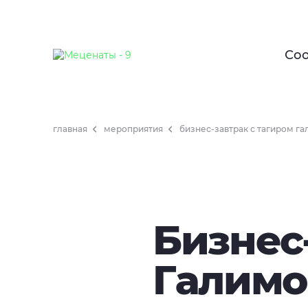
Со
главная
мероприятия
бизнес-завтрак с тагиром г
Бизнес
Галим