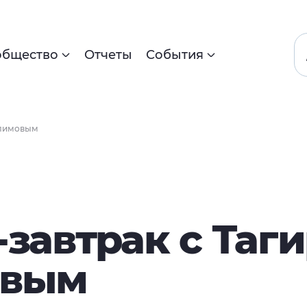
общество
Отчеты
События
алимовым
-завтрак с Таг
овым