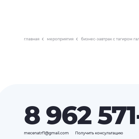
главная
мероприятия
бизнес-завтрак с тагиром г
8 962 571
mecenatrf1@gmail.com
Получить консультацию